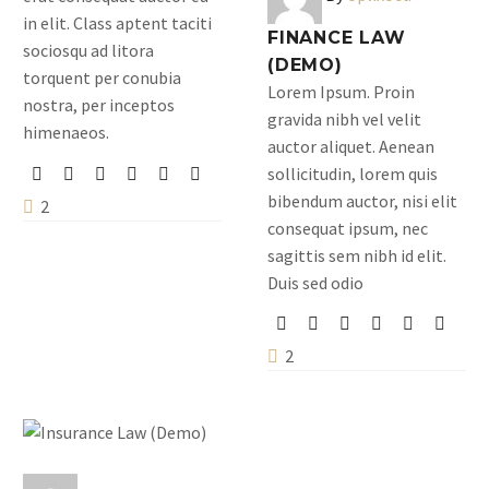
in elit. Class aptent taciti
FINANCE LAW
sociosqu ad litora
(DEMO)
torquent per conubia
Lorem Ipsum. Proin
nostra, per inceptos
gravida nibh vel velit
himenaeos.
auctor aliquet. Aenean
sollicitudin, lorem quis
bibendum auctor, nisi elit
2
consequat ipsum, nec
sagittis sem nibh id elit.
Duis sed odio
2