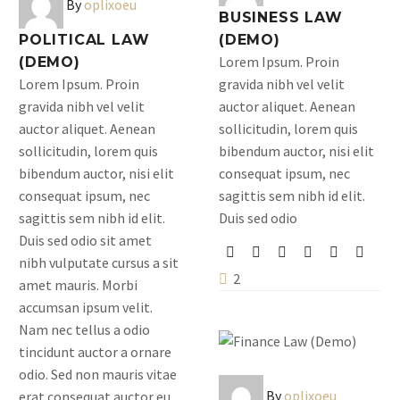
By
oplixoeu
BUSINESS LAW
POLITICAL LAW
(DEMO)
Lorem Ipsum. Proin
(DEMO)
Lorem Ipsum. Proin
gravida nibh vel velit
gravida nibh vel velit
auctor aliquet. Aenean
auctor aliquet. Aenean
sollicitudin, lorem quis
sollicitudin, lorem quis
bibendum auctor, nisi elit
bibendum auctor, nisi elit
consequat ipsum, nec
consequat ipsum, nec
sagittis sem nibh id elit.
sagittis sem nibh id elit.
Duis sed odio
Duis sed odio sit amet
nibh vulputate cursus a sit
2
amet mauris. Morbi
accumsan ipsum velit.
Nam nec tellus a odio
tincidunt auctor a ornare
odio. Sed non mauris vitae
By
oplixoeu
erat consequat auctor eu