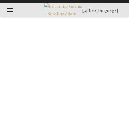
[oplixo_language]
CRIMINAL
LAW (DEMO)