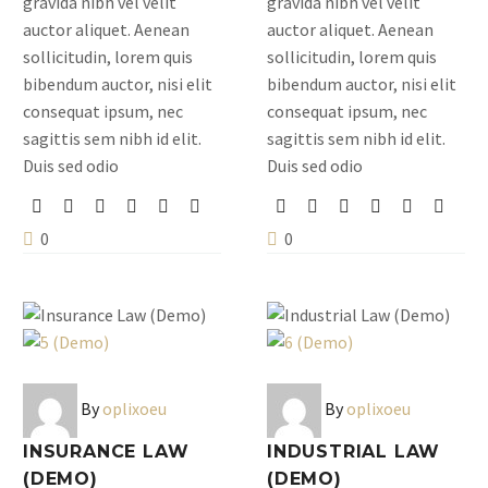
gravida nibh vel velit
gravida nibh vel velit
auctor aliquet. Aenean
auctor aliquet. Aenean
sollicitudin, lorem quis
sollicitudin, lorem quis
bibendum auctor, nisi elit
bibendum auctor, nisi elit
consequat ipsum, nec
consequat ipsum, nec
sagittis sem nibh id elit.
sagittis sem nibh id elit.
Duis sed odio
Duis sed odio
0
0
By
oplixoeu
By
oplixoeu
INSURANCE LAW
INDUSTRIAL LAW
(DEMO)
(DEMO)