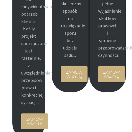
skuteczny
pełne
indywidualnych
sposób
wyjaśnienie
potrzeb
na
skutków
klienta.
rozwiązanie
prawnych
Każdy
sporu
i
projekt
bez
sprawne
sporządzany
udziału
przeprowadzeni
jest
sądu...
czynności...
rzetelnie,
z
uwzględnieniem
ZAMÓW
ZAMÓW
WIZYTĘ
WIZYTĘ
przepisów
prawa i
konkretnej
sytuacji...
ZAMÓW
WIZYTĘ