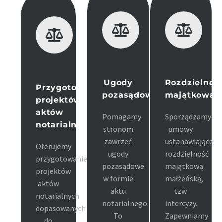
Ugody
Rozdzielnoś
Przygotowanie
pozasądowe
majątkowa
projektów
aktów
Pomagamy
Sporządzamy
notarialnych
stronom
umowy
zawrzeć
ustanawiające
Oferujemy
ugody
rozdzielność
przygotowanie
pozasądowe
majątkową
projektów
w formie
małżeńską,
aktów
aktu
tzw.
notarialnych
notarialnego.
intercyzy.
dopasowanych
To
Zapewniamy
do