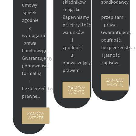
składników
spadkodawcy
umowy
majątku.
i
spółek
Zapewniamy
przepisami
zgodnie
przejrzystość
prawa.
z
warunków
Gwarantujemy
wymogami
i
poufność,
prawa
zgodność
bezpieczeństwo
handlowego.
z
i jasność
Gwarantujemy
obowiązującym
zapisów...
poprawność
prawem...
formalną
i
ZAMÓW
WIZYTĘ
bezpieczeństwo
ZAMÓW
WIZYTĘ
prawne...
ZAMÓW
WIZYTĘ