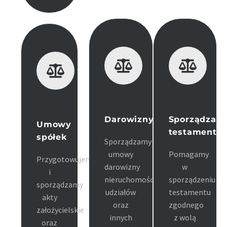
Darowizny
Sporządzani
Umowy
testamentó
spółek
Sporządzamy
umowy
Pomagamy
Przygotowujemy
darowizny
w
i
nieruchomości,
sporządzeniu
sporządzamy
udziałów
testamentu
akty
oraz
zgodnego
założycielskie
innych
z wolą
oraz