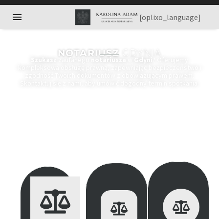
[oplixo_language]
NOTARIUSZ
GDYNIA
Szukasz
zaufanego
notariusza
w
Gdyni
? Oferujemy
kompleksową obsługę prawną, zapewniając bezpieczeństwo i
zgodność Twoich dokumentów z obowiązującym prawem.
Skontaktuj się z nami, aby umówić dogodny termin spotkania.