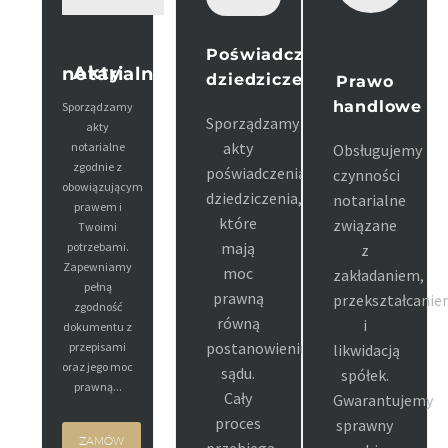
Poświadczenie
Akty notarialne
dziedziczenia
Prawo
handlowe
Sporządzamy
Sporządzamy
akty
akty
notarialne
Obsługujemy
zgodnie z
poświadczenia
czynności
obowiązującym
dziedziczenia,
notarialne
prawem i
które
związane
Twoimi
mają
potrzebami.
z
Zapewniamy
moc
zakładaniem,
pełną
prawną
przekształcanie
zgodność
równą
i
dokumentu z
postanowieniu
przepisami
likwidacją
oraz jego moc
sądu.
spółek.
prawną...
Cały
Gwarantujemy
proces
sprawny
ZAMÓW
przebiega