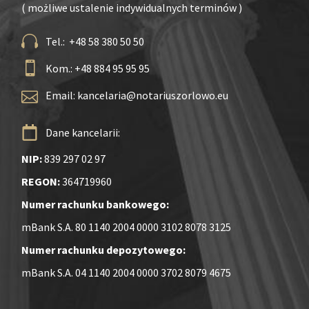
( możliwe ustalenie indywidualnych terminów )
Tel.: +48 58 380 50 50
Kom.: +48 884 95 95 95
Email:
kancelaria@notariuszorlowo.eu
Dane kancelarii:
NIP:
839 297 02 97
REGON:
364719960
Numer rachunku bankowego:
mBank S.A. 80 1140 2004 0000 3102 8078 3125
Numer rachunku depozytowego:
mBank S.A. 04 1140 2004 0000 3702 8079 4675