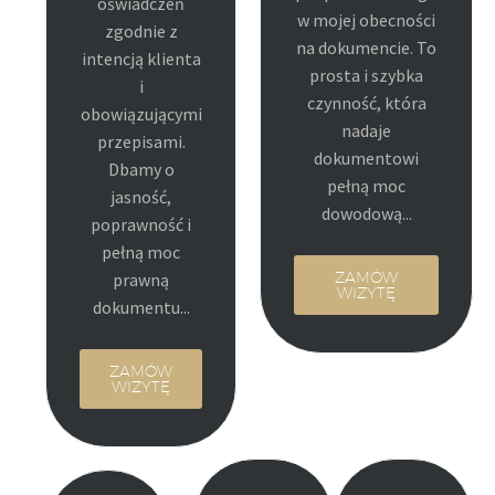
oświadczeń
w mojej obecności
zgodnie z
na dokumencie. To
intencją klienta
prosta i szybka
i
czynność, która
obowiązującymi
nadaje
przepisami.
dokumentowi
Dbamy o
pełną moc
jasność,
dowodową...
poprawność i
pełną moc
prawną
ZAMÓW
WIZYTĘ
dokumentu...
ZAMÓW
WIZYTĘ