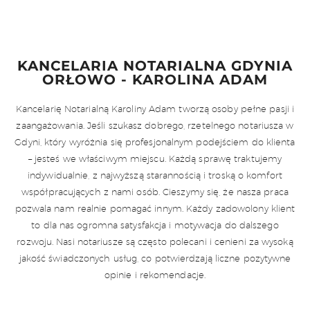
KANCELARIA NOTARIALNA GDYNIA
ORŁOWO - KAROLINA ADAM
Kancelarię Notarialną Karoliny Adam tworzą osoby pełne pasji i
zaangażowania. Jeśli szukasz dobrego, rzetelnego notariusza w
Gdyni, który wyróżnia się profesjonalnym podejściem do klienta
– jesteś we właściwym miejscu. Każdą sprawę traktujemy
indywidualnie, z najwyższą starannością i troską o komfort
współpracujących z nami osób. Cieszymy się, że nasza praca
pozwala nam realnie pomagać innym. Każdy zadowolony klient
to dla nas ogromna satysfakcja i motywacja do dalszego
rozwoju. Nasi notariusze są często polecani i cenieni za wysoką
jakość świadczonych usług, co potwierdzają liczne pozytywne
opinie i rekomendacje.