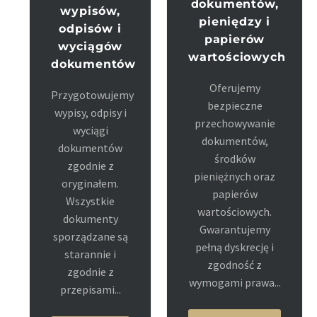
dokumentów,
wypisów,
pieniędzy i
odpisów i
papierów
wyciągów
wartościowych
dokumentów
Oferujemy
Przygotowujemy
bezpieczne
wypisy, odpisy i
przechowywanie
wyciągi
dokumentów,
dokumentów
środków
zgodnie z
pieniężnych oraz
oryginałem.
papierów
Wszystkie
wartościowych.
dokumenty
Gwarantujemy
sporządzane są
pełną dyskrecję i
starannie i
zgodność z
zgodnie z
wymogami prawa...
przepisami...