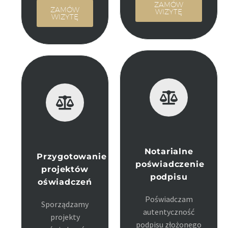
ZAMÓW
ZAMÓW
WIZYTĘ
WIZYTĘ
Notarialne
Przygotowanie
poświadczenie
projektów
podpisu
oświadczeń
Poświadczam
Sporządzamy
autentyczność
projekty
podpisu złożonego