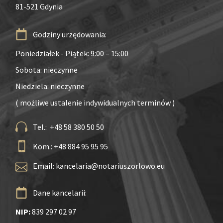
81-521 Gdynia
Godziny urzędowania:
Poniedziałek - Piątek: 9:00 – 15:00
Sobota: nieczynne
Niedziela: nieczynne
( możliwe ustalenie indywidualnych terminów )
Tel.: +48 58 380 50 50
Kom.: +48 884 95 95 95
Email:
kancelaria@notariuszorlowo.eu
Dane kancelarii:
NIP:
839 297 02 97