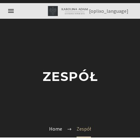
[oplixo_language]
ZESPÓŁ
Home
Zespół