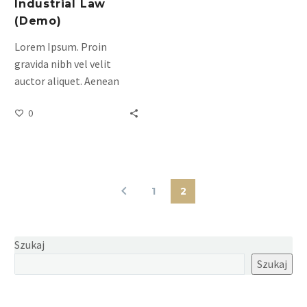
Industrial Law
(Demo)
Lorem Ipsum. Proin
gravida nibh vel velit
auctor aliquet. Aenean
sollicitudin, lorem quis
0
bibendum auctor, nisi elit
consequat ipsum, nec
sagittis sem nibh id elit.
Duis sed odio
1
2
Szukaj
Szukaj