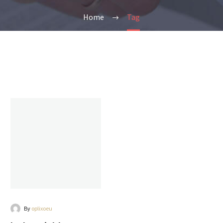
Home
Tag
By
oplixoeu