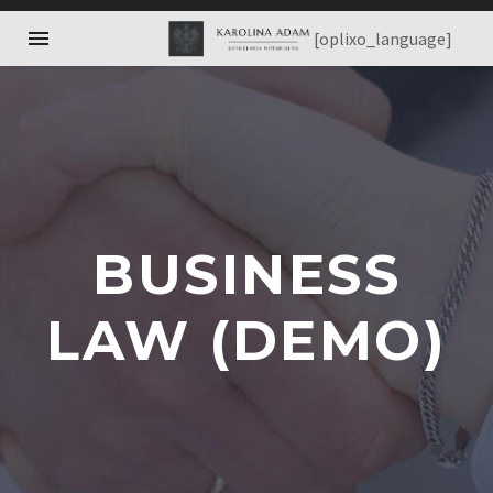
[oplixo_language]
BUSINESS
LAW (DEMO)