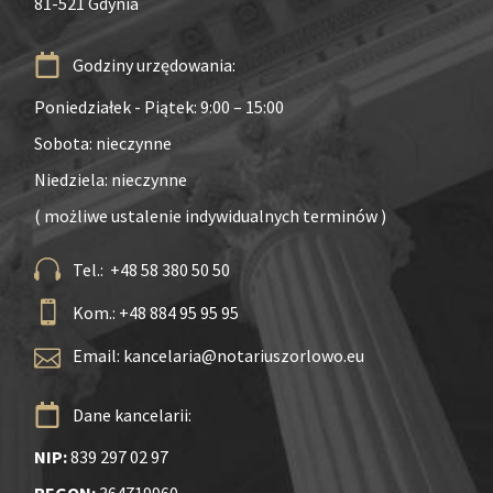
81-521 Gdynia
Godziny urzędowania:
Poniedziałek - Piątek: 9:00 – 15:00
Sobota: nieczynne
Niedziela: nieczynne
( możliwe ustalenie indywidualnych terminów )
Tel.: +48 58 380 50 50
Kom.: +48 884 95 95 95
Email:
kancelaria@notariuszorlowo.eu
Dane kancelarii:
NIP:
839 297 02 97
REGON:
364719960