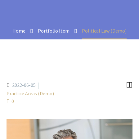
Home
Portfolio Item
Political Law (Demo)


2022-06-05
Practice Areas (Demo)
0