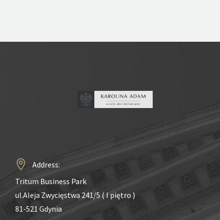
Address:
Tritum Business Park
ul.Aleja Zwycięstwa 241/5 ( I piętro )
81-521 Gdynia