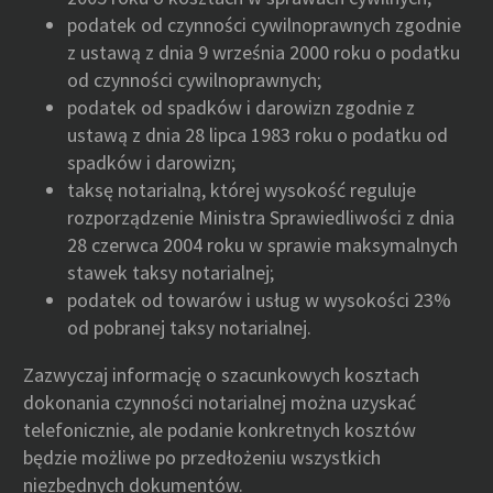
podatek od czynności cywilnoprawnych zgodnie
z ustawą z dnia 9 września 2000 roku o podatku
od czynności cywilnoprawnych;
podatek od spadków i darowizn zgodnie z
ustawą z dnia 28 lipca 1983 roku o podatku od
spadków i darowizn;
taksę notarialną, której wysokość reguluje
rozporządzenie Ministra Sprawiedliwości z dnia
28 czerwca 2004 roku w sprawie maksymalnych
stawek taksy notarialnej;
podatek od towarów i usług w wysokości 23%
od pobranej taksy notarialnej.
Zazwyczaj informację o szacunkowych kosztach
dokonania czynności notarialnej można uzyskać
telefonicznie, ale podanie konkretnych kosztów
będzie możliwe po przedłożeniu wszystkich
niezbędnych dokumentów.