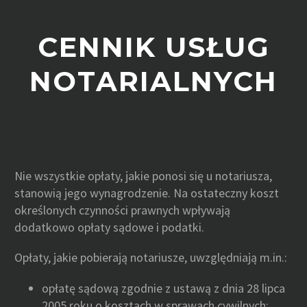
CENNIK USŁUG
NOTARIALNYCH
Nie wszystkie opłaty, jakie ponosi się u notariusza,
stanowią jego wynagrodzenie. Na ostateczny koszt
określonych czynności prawnych wpływają
dodatkowo opłaty sądowe i podatki.
Opłaty, jakie pobierają notariusze, uwzględniają m.in.:
opłatę sądową zgodnie z ustawą z dnia 28 lipca
2005 roku o kosztach w sprawach cywilnych;