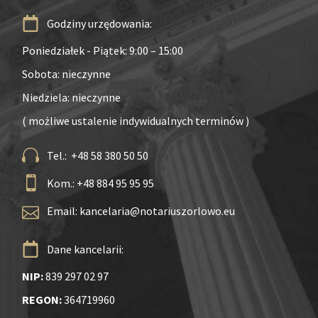
Godziny urzędowania:
Poniedziałek - Piątek: 9:00 – 15:00
Sobota: nieczynne
Niedziela: nieczynne
( możliwe ustalenie indywidualnych terminów )
Tel.: +48 58 380 50 50
Kom.: +48 884 95 95 95
Email:
kancelaria@notariuszorlowo.eu
Dane kancelarii:
NIP:
839 297 02 97
REGON:
364719960