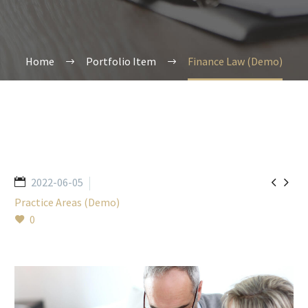
Home
Portfolio Item
Finance Law (Demo)


2022-06-05
Practice Areas (Demo)
0